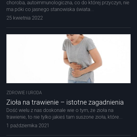
choroba, autoimmunologiczna, co do której przyczyn, nie
ma póki co jasnego stanowiska świata...
25 kwietnia 2022
ZDROWIE I URODA
Zioła na trawienie – istotne zagadnienia
Dość wielu z nas doskonale wie o tym, że zioła na
trawienie, to nie tylko jakieś tam suszone zioła, które...
1 października 2021