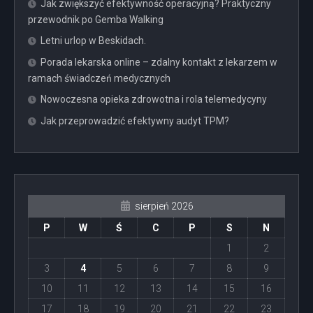
Jak zwiększyć efektywność operacyjną? Praktyczny
przewodnik po Gemba Walking
Letni urlop w Beskidach.
Porada lekarska online – zdalny kontakt z lekarzem w
ramach świadczeń medycznych
Nowoczesna opieka zdrowotna i rola telemedycyny
Jak przeprowadzić efektywny audyt TPM?
sierpień 2026
P
W
Ś
C
P
S
N
1
2
3
4
5
6
7
8
9
10
11
12
13
14
15
16
17
18
19
20
21
22
23