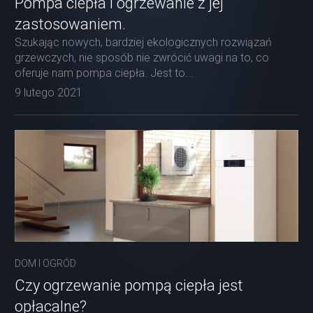
Pompa ciepła i ogrzewanie z jej
zastosowaniem.
Szukając nowych, bardziej ekologicznych rozwiązań
grzewczych, nie sposób nie zwrócić uwagi na to, co
oferuje nam pompa ciepła. Jest to...
9 lutego 2021
DOM I OGRÓD
Czy ogrzewanie pompą ciepła jest
opłacalne?