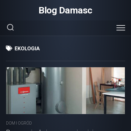
Skip
Blog Damasc
to
content
EKOLOGIA
DOM I OGRÓD