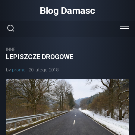
Skip
Blog Damasc
to
content
INNE
LEPISZCZE DROGOWE
by
promo
20 lutego 2018