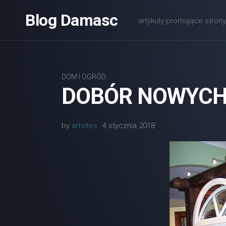
Skip
Blog Damasc
to
artykuły promujące stro
content
DOM I OGRÓD
DOBÓR NOWYCH
by
artsites
4 stycznia 2018