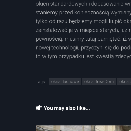
okien standardowych i dopasowanie wnę
staniemy przed koniecznością wymiany 
tylko od razu będziemy mogli kupić 
zainstalować je w miejsce starych, już
pewnością, musimy tutaj pamiętać, iż 
nowej technologii, przyczyni się do p
to w tym przypadku jest kwestią zdecy
Tags:
okna dachowe
okna Drew Dom
okna 
You may also like...