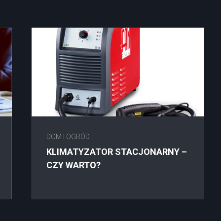
DOM I OGRÓD
KLIMATYZATOR STACJONARNY –
CZY WARTO?