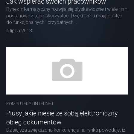
Jak wspierać swoich pracowników
Rynek informatyczny rozwija się błyskawicznie i wiele firm
postanowił z tego skorzystać. Dzięki temu mają dostęp
do funkcjonalnych i przydatnych...
4 lipca 2013
KOMPUTERY I INTERNET
Plusy jakie niesie ze sobą elektroniczny
obieg dokumentów
Dzisiejsza zwiększona konkurencja na rynku powoduje, iż